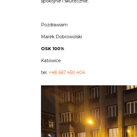
spokojnie i skutecznie.
Pozdrawiam
Marek Dobrowolski
OSK 100%
Katowice
tel.
+48 667 450 404