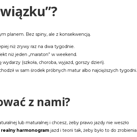
owiązku”?
stym planem. Bez spiny, ale z konsekwencją.
epiej niż zrywy raz na dwa tygodnie.
efekt niż jeden „maraton” w weekend.
się wydarzy (szkoła, choroba, wyjazd, gorszy dzień).
wchodził w sam środek próbnych matur albo najcięższych tygodni
ować z nami?
turalnej lub maturalnej i chcesz, żeby prawo jazdy nie weszło
y
realny harmonogram
jazd i teorii tak, żeby było to do zrobienia