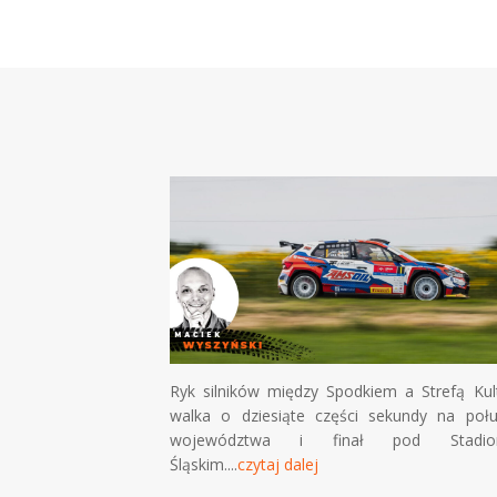
zacząć
Ryk silników między Spodkiem a Strefą Kult
a młodych
walka o dziesiąte części sekundy na połu
 Cyfryzacji
województwa i finał pod Stadio
 wprowadzenie
Śląskim....
czytaj dalej
alej