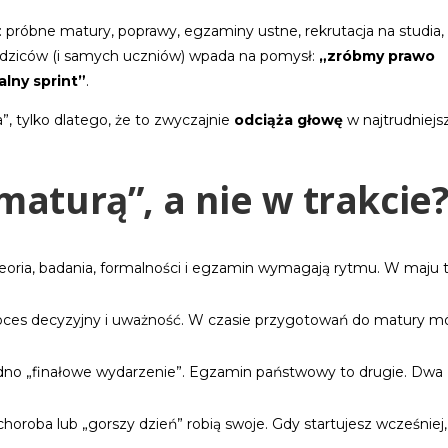
z: próbne matury, poprawy, egzaminy ustne, rekrutacja na studia,
 rodziców (i samych uczniów) wpada na pomysł:
„zróbmy prawo
alny sprint”
.
a”, tylko dlatego, że to zwyczajnie
odciąża głowę
w najtrudniej
maturą”, a nie w trakcie
teoria, badania, formalności i egzamin wymagają rytmu. W maju 
roces decyzyjny i uważność. W czasie przygotowań do matury 
edno „finałowe wydarzenie”. Egzamin państwowy to drugie. Dwa
horoba lub „gorszy dzień” robią swoje. Gdy startujesz wcześniej,