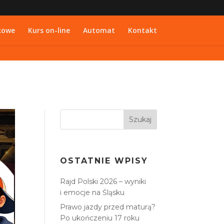
kowe
Kurs on-line
Automat
Kontakt
OSTATNIE WPISY
Rajd Polski 2026 – wyniki
i emocje na Śląsku
Prawo jazdy przed maturą?
Po ukończeniu 17 roku