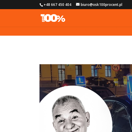
+48 667 450 404
biuro@osk100procent.pl
Prawo jazdy przed maturą? Po ukończeniu 