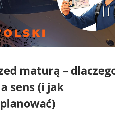
zed maturą – dlaczeg
 sens (i jak
aplanować)