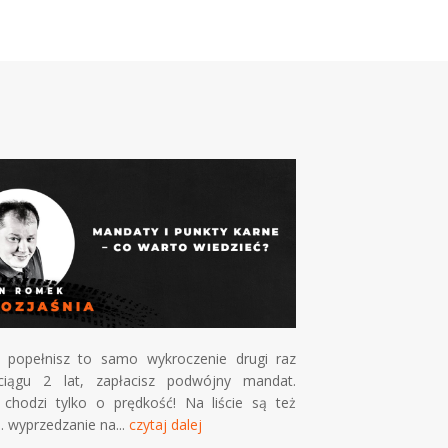
W naszej ofercie
li popełnisz to samo wykroczenie drugi raz
przechodzenia 
iągu 2 lat, zapłacisz podwójny mandat.
egzaminu w 
 chodzi tylko o prędkość! Na liście są też
wyposażonym w au
. wyprzedzanie na...
czytaj dalej
czytaj dalej