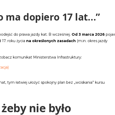
o ma dopiero 17 lat…”
odejść do prawa jazdy kat. B wcześniej.
Od 3 marca 2026
poja
 17. roku życia
na określonych zasadach
(m.in. okres jazdy
 zobacz komunikat Ministerstwa Infrastruktury:
zacja)
at, tym łatwiej ułożyć spokojny plan bez „wciskania” kursu
 żeby nie było