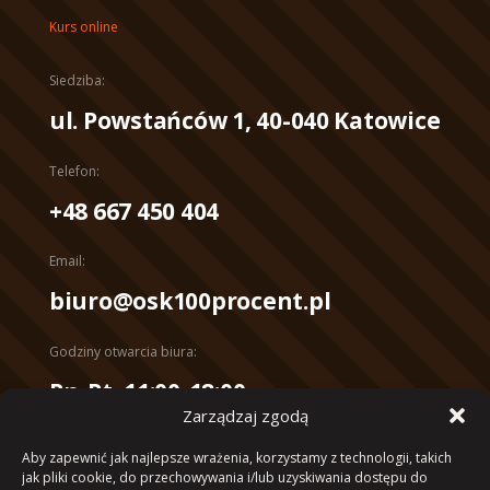
Kurs online
Siedziba:
ul. Powstańców 1, 40-040 Katowice
Telefon:
+48 667 450 404
Email:
biuro@osk100procent.pl
Godziny otwarcia biura:
Pn-Pt, 11:00-18:00
Zarządzaj zgodą
Konto bankowe:
Aby zapewnić jak najlepsze wrażenia, korzystamy z technologii, takich
mBank 10 1140 2017 0000 4102
jak pliki cookie, do przechowywania i/lub uzyskiwania dostępu do