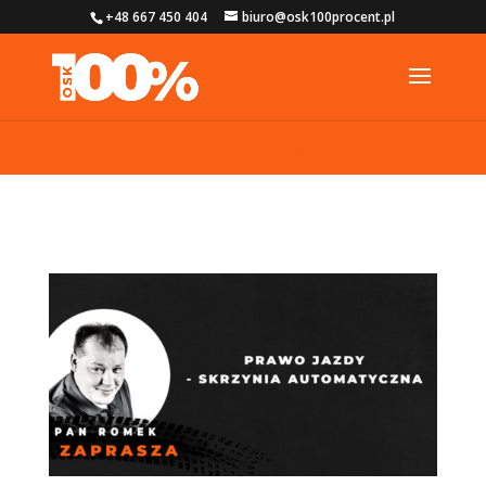
+48 667 450 404
biuro@osk100procent.pl
Nowość: prawo jazdy kategorii B na auto
z automatyczną skrzynią biegów