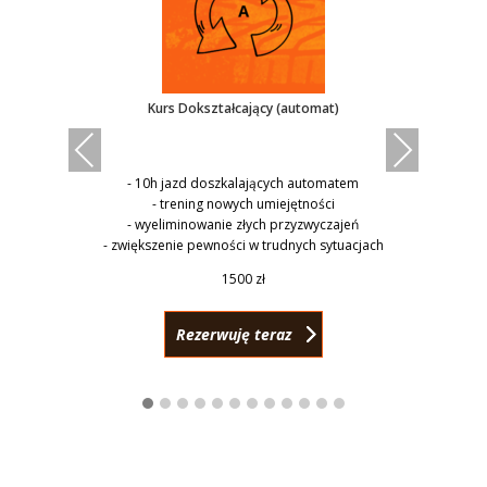
-
Kurs Dokształcający (automat)
Previ
Next
ous
- 10h jazd doszkalających automatem
- trening nowych umiejętności
- wyeliminowanie złych przyzwyczajeń
- zwiększenie pewności w trudnych sytuacjach
1500 zł
Rezerwuję teraz