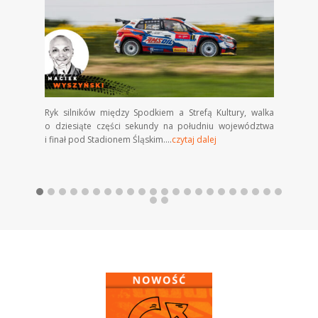
Ryk silników między Spodkiem a Strefą Kultury, walka
Końc
o dziesiąte części sekundy na południu województwa
i p
i finał pod Stadionem Śląskim....
czytaj dalej
ch
pod
że s