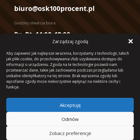
biuro@osk100procent.pl
Godziny otwarcia biura:
Pn-Pt, 11:00-18:00
Zarządzaj zgodą
Konto bankowe:
Aby zapewnić jak najlepsze wrażenia, korzystamy z technologii, takich
mBank 10 1140 2017 0000 4102
jak pliki cookie, do przechowywania i/lub uzyskiwania dostępu do
1053 4040
informacji o urządzeniu. Zgoda na te technologie pozwoli nam
przetwarzać dane, takie jak zachowanie podczas przeglądania lub
unikalne identyfikatory na tej stronie. Brak wyrażenia zgody lub
wycofanie zgody może niekorzystnie wpłynąć na niektóre cechy i
funkcje.
Projekt i wdrożenie – helver.studio
| © 2023 Ośrodek Szkolenia
Kierowców 100%
Akceptuję
Wszystkie zdjęcia oraz treści zawarte na stronie są własnością
Ośrodek Szkolenia Kierowców 100% i objęte są prawami
Odmów
autorskimi. Strona wykorzystuje pliki cookie zgodnie
z ustawieniami Twojej przeglądarki. Można zmodyfikować
ustawienia przeglądarki, tak aby nie zapisywała ona plików
Zobacz preferencje
cookie. Więcej informacji na temat plików cookies znajdziesz