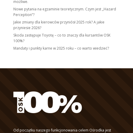
możliwe.
Nowe pytania na egzaminie teoretycznym. Czym jest „Hazard
Perception”?
Jakie zmiany dla kierowców przyniósł 2025 rok? A jakie
przyniesie 2026?
Skoda zastępuje Toyotę – co to znaczy dla kursantów OSK
100%?
Mandaty i punkty karne w 2025 roku – co warto wiedzieć?
Od początku naszego funkcjonowania celem Ośrodka jest