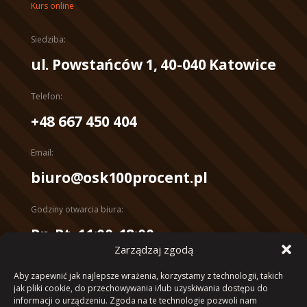
Kurs online
Siedziba:
ul. Powstańców 1, 40-040 Katowice
Telefon:
+48 667 450 404
Email:
biuro@osk100procent.pl
Godziny otwarcia biura:
Pn-Pt, 11:00-18:00
Zarządzaj zgodą
Konto bankowe:
Aby zapewnić jak najlepsze wrażenia, korzystamy z technologii, takich
mBank 10 1140 2017 0000 4102
jak pliki cookie, do przechowywania i/lub uzyskiwania dostępu do
1053 4040
informacji o urządzeniu. Zgoda na te technologie pozwoli nam