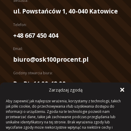
Siedziba:
ul. Powstańców 1, 40-040 Katowice
Telefon:
+48 667 450 404
Email:
biuro@osk100procent.pl
Godziny otwarcia biura:
Pn-Pt, 11:00-18:00
Zarządzaj zgodą
Konto bankowe:
Aby zapewnić jak najlepsze wrażenia, korzystamy z technologii, takich
mBank 10 1140 2017 0000 4102
jak pliki cookie, do przechowywania i/lub uzyskiwania dostępu do
informacji o urządzeniu. Zgoda na te technologie pozwoli nam
1053 4040
przetwarzać dane, takie jak zachowanie podczas przeglądania lub
unikalne identyfikatory na tej stronie. Brak wyrażenia zgody lub
wycofanie zgody może niekorzystnie wpłynąć na niektóre cechy i