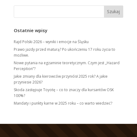
Ostatnie wpisy
Rajd Polski 2026 – wyniki i emocje na Śląsku
Prawo jazdy przed maturą? Po ukończeniu 17 roku życia to
możliwe.
Nowe pytania na egzaminie teoretycznym. Czym jest „Hazard
Perception”?
Jakie zmiany dla kierowców przyniósł 2025 rok? A jakie
przyniesie 2026?
Skoda zastępuje Toyotę – co to znaczy dla kursantów OSK
100%?
Mandaty i punkty karne w 2025 roku – co warto wiedzieć?