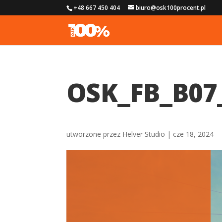
+48 667 450 404
biuro@osk100procent.pl
OSK_FB_B07
utworzone przez
Helver Studio
|
cze 18, 2024