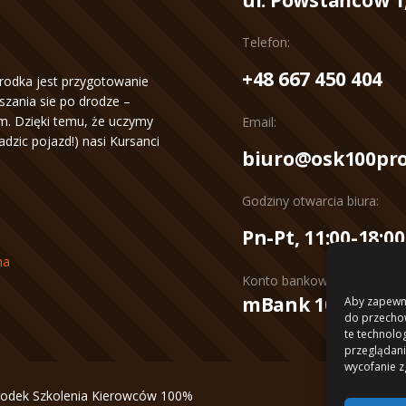
Telefon:
+48 667 450 404
rodka jest przygotowanie
zania sie po drodze –
. Dzięki temu, że uczymy
Email:
wadzic pojazd!) nasi Kursanci
biuro@osk100pro
Godziny otwarcia biura:
Pn-Pt, 11:00-18:00
na
Konto bankowe:
mBank 10 1140 20
Aby zapewnić
do przechow
te technolo
przeglądania
wycofanie z
odek Szkolenia Kierowców 100%