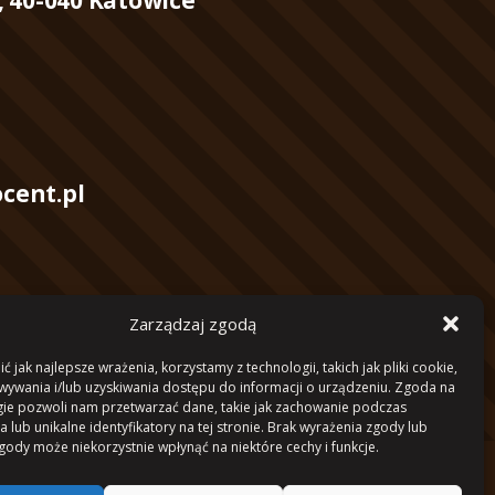
cent.pl
Zarządzaj zgodą
17 0000 4102 1053 4040
 jak najlepsze wrażenia, korzystamy z technologii, takich jak pliki cookie,
ywania i/lub uzyskiwania dostępu do informacji o urządzeniu. Zgoda na
gie pozwoli nam przetwarzać dane, takie jak zachowanie podczas
 lub unikalne identyfikatory na tej stronie. Brak wyrażenia zgody lub
gody może niekorzystnie wpłynąć na niektóre cechy i funkcje.