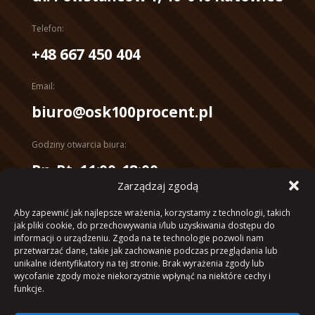
Telefon:
+48 667 450 404
Email:
biuro@osk100procent.pl
Godziny otwarcia biura:
Pn-Pt, 11:00-18:00
Zarządzaj zgodą
Konto bankowe:
Aby zapewnić jak najlepsze wrażenia, korzystamy z technologii, takich
mBank 10 1140 2017 0000 4102
jak pliki cookie, do przechowywania i/lub uzyskiwania dostępu do
1053 4040
informacji o urządzeniu. Zgoda na te technologie pozwoli nam
przetwarzać dane, takie jak zachowanie podczas przeglądania lub
unikalne identyfikatory na tej stronie. Brak wyrażenia zgody lub
wycofanie zgody może niekorzystnie wpłynąć na niektóre cechy i
funkcje.
Projekt i wdrożenie – helver.studio
| © 2023 Ośrodek Szkolenia