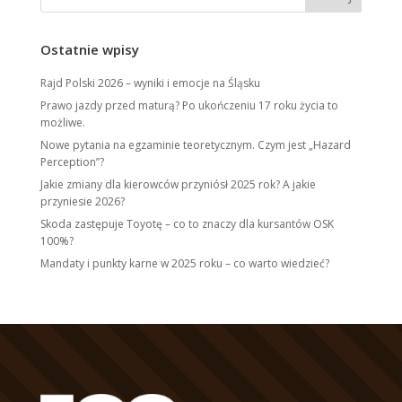
Ostatnie wpisy
Rajd Polski 2026 – wyniki i emocje na Śląsku
Prawo jazdy przed maturą? Po ukończeniu 17 roku życia to
możliwe.
Nowe pytania na egzaminie teoretycznym. Czym jest „Hazard
Perception”?
Jakie zmiany dla kierowców przyniósł 2025 rok? A jakie
przyniesie 2026?
Skoda zastępuje Toyotę – co to znaczy dla kursantów OSK
100%?
Mandaty i punkty karne w 2025 roku – co warto wiedzieć?