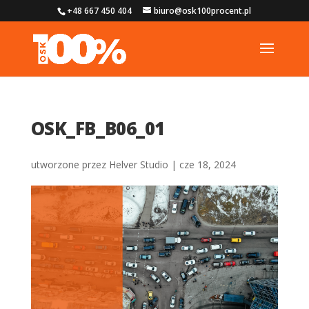
+48 667 450 404
biuro@osk100procent.pl
OSK_FB_B06_01
utworzone przez
Helver Studio
|
cze 18, 2024