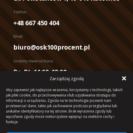
Telefon:
+48 667 450 404
Email:
biuro@osk100procent.pl
Godziny otwarcia biura:
Pn-Pt, 11:00-18:00
Zarządzaj zgodą
Konto bankowe:
Aby zapewnić jak najlepsze wrażenia, korzystamy z technologii, takich
mBank 10 1140 2017 0000 4102
jak pliki cookie, do przechowywania i/lub uzyskiwania dostępu do
1053 4040
informacji o urządzeniu. Zgoda na te technologie pozwoli nam
przetwarzać dane, takie jak zachowanie podczas przeglądania lub
unikalne identyfikatory na tej stronie. Brak wyrażenia zgody lub
wycofanie zgody może niekorzystnie wpłynąć na niektóre cechy i
funkcje.
Projekt i wdrożenie – helver.studio
| © 2023 Ośrodek Szkolenia