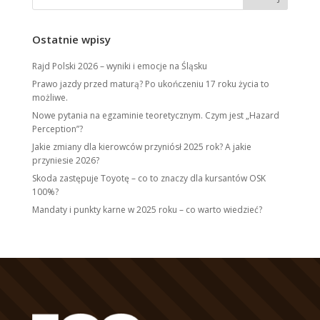
Ostatnie wpisy
Rajd Polski 2026 – wyniki i emocje na Śląsku
Prawo jazdy przed maturą? Po ukończeniu 17 roku życia to
możliwe.
Nowe pytania na egzaminie teoretycznym. Czym jest „Hazard
Perception”?
Jakie zmiany dla kierowców przyniósł 2025 rok? A jakie
przyniesie 2026?
Skoda zastępuje Toyotę – co to znaczy dla kursantów OSK
100%?
Mandaty i punkty karne w 2025 roku – co warto wiedzieć?