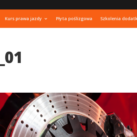
Kurs prawa jazdy
Płyta poślizgowa
Szkolenia dodat
_01