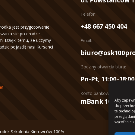
Telefon:
+48 667 450 404
rodka jest przygotowanie
zania sie po drodze –
. Dzięki temu, że uczymy
Email:
wadzic pojazd!) nasi Kursanci
biuro@osk100pro
Godziny otwarcia biura:
Pn-Pt, 11:00-18:00
na
Konto bankowe:
mBank 10 1140 20
Aby zapewnić
do przechow
te technolo
przeglądania
wycofanie z
odek Szkolenia Kierowców 100%