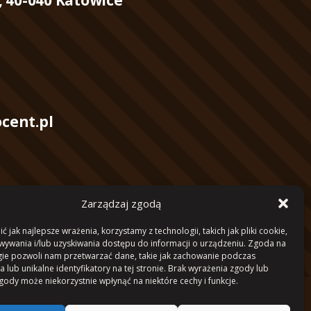
cent.pl
Zarządzaj zgodą
17 0000 4102 1053 4040
 jak najlepsze wrażenia, korzystamy z technologii, takich jak pliki cookie,
ywania i/lub uzyskiwania dostępu do informacji o urządzeniu. Zgoda na
gie pozwoli nam przetwarzać dane, takie jak zachowanie podczas
 lub unikalne identyfikatory na tej stronie. Brak wyrażenia zgody lub
gody może niekorzystnie wpłynąć na niektóre cechy i funkcje.