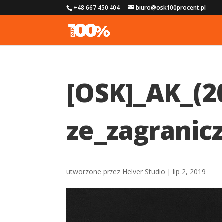
+48 667 450 404
biuro@osk100procent.pl
[OSK]_AK_(2
ze_zagrani
utworzone przez
Helver Studio
|
lip 2, 2019