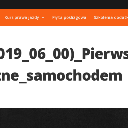
Kurs prawa jazdy
Płyta poślizgowa
Szkolenia dodat
019_06_00)_Pierw
czne_samochodem