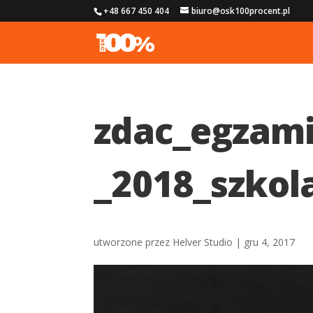
+48 667 450 404
biuro@osk100procent.pl
zdac_egzam
_2018_szkol
utworzone przez
Helver Studio
|
gru 4, 2017