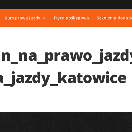
Kurs prawa jazdy
Płyta poślizgowa
Szkolenia dodat
in_na_prawo_jazd
a_jazdy_katowice