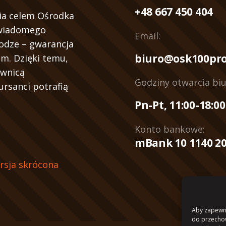
+48 667 450 404
ia celem Ośrodka
świadomego
Email:
rodze – gwarancja
biuro@osk100pro
m. Dzięki temu,
ownicą
Godziny otwarcia biu
ursanci potrafią
Pn-Pt, 11:00-18:00
Konto bankowe:
mBank 10 1140 20
rsja skrócona
Aby zapewnić
do przechow